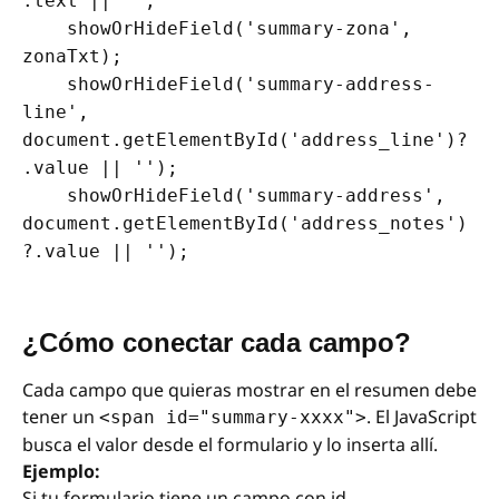
.text || '';

    showOrHideField('summary-zona', 
zonaTxt);

    showOrHideField('summary-address-
line', 
document.getElementById('address_line')?
.value || '');

    showOrHideField('summary-address', 
document.getElementById('address_notes')
?.value || '');
¿Cómo conectar cada campo?
Cada campo que quieras mostrar en el resumen debe
tener un
. El JavaScript
<span id="summary-xxxx">
busca el valor desde el formulario y lo inserta allí.
Ejemplo:
Si tu formulario tiene un campo con id