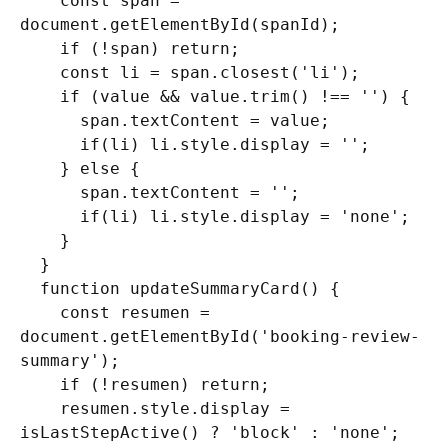
    const span = 
document.getElementById(spanId);

    if (!span) return;

    const li = span.closest('li');

    if (value && value.trim() !== '') {

      span.textContent = value;

      if(li) li.style.display = '';

    } else {

      span.textContent = '';

      if(li) li.style.display = 'none';

    }

  }

  function updateSummaryCard() {

    const resumen = 
document.getElementById('booking-review-
summary');

    if (!resumen) return;

    resumen.style.display = 
isLastStepActive() ? 'block' : 'none';
