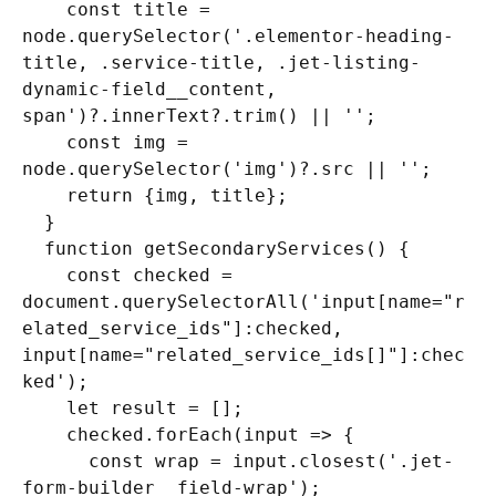
    const title = 
node.querySelector('.elementor-heading-
title, .service-title, .jet-listing-
dynamic-field__content, 
span')?.innerText?.trim() || '';

    const img = 
node.querySelector('img')?.src || '';

    return {img, title};

  }

  function getSecondaryServices() {

    const checked = 
document.querySelectorAll('input[name="r
elated_service_ids"]:checked, 
input[name="related_service_ids[]"]:chec
ked');

    let result = [];

    checked.forEach(input => {

      const wrap = input.closest('.jet-
form-builder__field-wrap');
