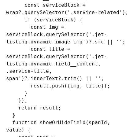
      const serviceBlock = 
wrap?.querySelector('.service-related');

      if (serviceBlock) {

        const img = 
serviceBlock.querySelector('.jet-
listing-dynamic-image img')?.src || '';

        const title = 
serviceBlock.querySelector('.jet-
listing-dynamic-field__content, 
.service-title, 
span')?.innerText?.trim() || '';

        result.push({img, title});

      }

    });

    return result;

  }

  function showOrHideField(spanId, 
value) {
