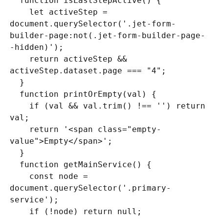
  function isLastStepActive() {

    let activeStep = 
document.querySelector('.jet-form-
builder-page:not(.jet-form-builder-page-
-hidden)');

    return activeStep && 
activeStep.dataset.page === "4";

  }

  function printOrEmpty(val) {

    if (val && val.trim() !== '') return 
val;

    return '<span class="empty-
value">Empty</span>';

  }

  function getMainService() {

    const node = 
document.querySelector('.primary-
service');

    if (!node) return null;
