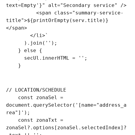
text=Empty'}" alt="Secondary service" />

          <span class="summary-service-
title">${printOrEmpty(serv.title)}
</span>

        </li>`

      ).join('');

    } else {

      secUl.innerHTML = '';

    }
// LOCATION/SCHEDULE

    const zonaSel = 
document.querySelector('[name="address_a
rea"]');

    const zonaTxt = 
zonaSel?.options[zonaSel.selectedIndex]?