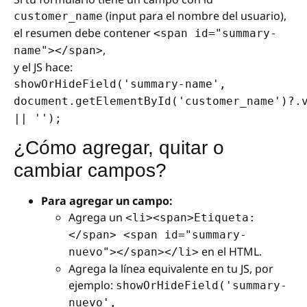
(input para el nombre del usuario),
customer_name
el resumen debe contener
<span id="summary-
,
name"></span>
y el JS hace:
showOrHideField('summary-name',
document.getElementById('customer_name')?.
|| '');
¿Cómo agregar, quitar o
cambiar campos?
Para agregar un campo:
Agrega un
<li><span>Etiqueta:
</span> <span id="summary-
en el HTML.
nuevo"></span></li>
Agrega la línea equivalente en tu JS, por
ejemplo:
showOrHideField('summary-
nuevo',