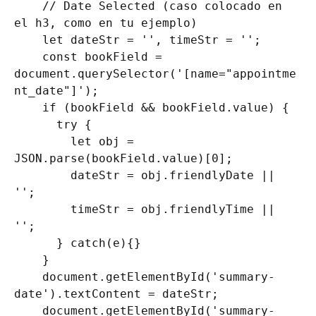
    // Date Selected (caso colocado en 
el h3, como en tu ejemplo)

    let dateStr = '', timeStr = '';

    const bookField = 
document.querySelector('[name="appointme
nt_date"]');

    if (bookField && bookField.value) {

      try {

        let obj = 
JSON.parse(bookField.value)[0];

        dateStr = obj.friendlyDate || 
'';

        timeStr = obj.friendlyTime || 
'';

      } catch(e){}

    }

    document.getElementById('summary-
date').textContent = dateStr;

    document.getElementById('summary-