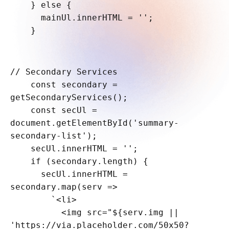
    } else {

      mainUl.innerHTML = '';

    }
// Secondary Services

    const secondary = 
getSecondaryServices();

    const secUl = 
document.getElementById('summary-
secondary-list');

    secUl.innerHTML = '';

    if (secondary.length) {

      secUl.innerHTML = 
secondary.map(serv =>

        `<li>

          <img src="${serv.img || 
'https://via.placeholder.com/50x50?