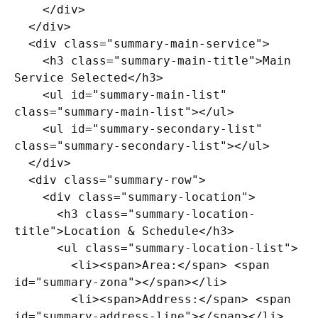
    </div>

  </div>

  <div class="summary-main-service">

    <h3 class="summary-main-title">Main 
Service Selected</h3>

    <ul id="summary-main-list" 
class="summary-main-list"></ul>

    <ul id="summary-secondary-list" 
class="summary-secondary-list"></ul>

  </div>

  <div class="summary-row">

    <div class="summary-location">

      <h3 class="summary-location-
title">Location & Schedule</h3>

      <ul class="summary-location-list">

        <li><span>Area:</span> <span 
id="summary-zona"></span></li>

        <li><span>Address:</span> <span 
id="summary-address-line"></span></li>
