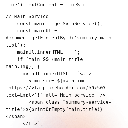
// Main Service

    const main = getMainService();

    const mainUl = 
document.getElementById('summary-main-
list');

    mainUl.innerHTML = '';

    if (main && (main.title || 
main.img)) {

      mainUl.innerHTML = `<li>

        <img src="${main.img || 
'https://via.placeholder.com/50x50?
text=Empty'}" alt="Main service" />

        <span class="summary-service-
title">${printOrEmpty(main.title)}
</span>

      </li>`;
